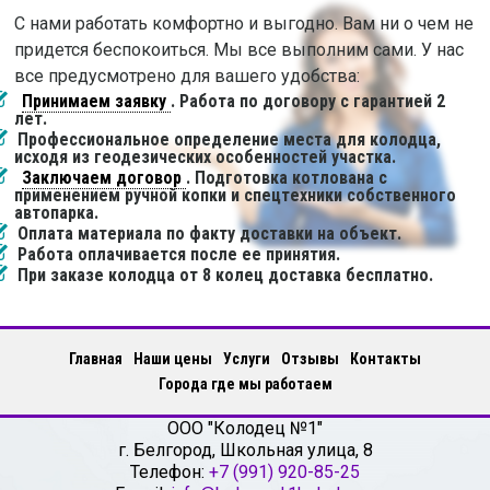
С нами работать комфортно и выгодно. Вам ни о чем не
придется беспокоиться. Мы все выполним сами. У нас
все предусмотрено для вашего удобства:
Принимаем заявку
. Работа по договору с гарантией 2
лет.
Профессиональное определение места для колодца,
исходя из геодезических особенностей участка.
Заключаем договор
. Подготовка котлована с
применением ручной копки и спецтехники собственного
автопарка.
Оплата материала по факту доставки на объект.
Работа оплачивается после ее принятия.
При заказе колодца от 8 колец доставка бесплатно.
Главная
Наши цены
Услуги
Отзывы
Контакты
Города где мы работаем
ООО "Колодец №1"
г.
Белгород
,
Школьная улица, 8
Телефон:
+7 (991) 920-85-25