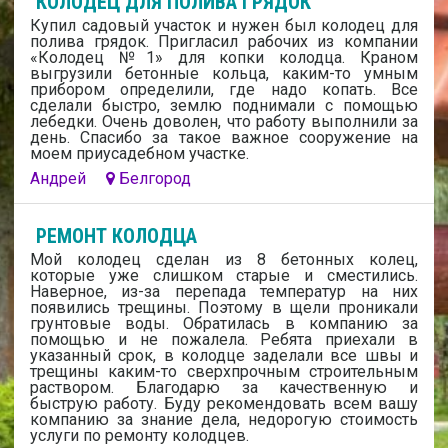
КОЛОДЕЦ ДЛЯ ПОЛИВА ГРЯДОК
Купил садовый участок и нужен был колодец для
полива грядок. Пригласил рабочих из компании
«Колодец №1» для копки колодца. Краном
выгрузили бетонные кольца, каким-то умным
прибором определили, где надо копать. Все
сделали быстро, землю поднимали с помощью
лебедки. Очень доволен, что работу выполнили за
день. Спасибо за такое важное сооружение на
моем приусадебном участке.
Андрей
Белгород
РЕМОНТ КОЛОДЦА
Мой колодец сделан из 8 бетонных колец,
которые уже слишком старые и сместились.
Наверное, из-за перепада температур на них
появились трещины. Поэтому в щели проникали
грунтовые воды. Обратилась в компанию за
помощью и не пожалела. Ребята приехали в
указанный срок, в колодце заделали все швы и
трещины каким-то сверхпрочным строительным
раствором. Благодарю за качественную и
быструю работу. Буду рекомендовать всем вашу
компанию за знание дела, недорогую стоимость
услуги по ремонту колодцев.