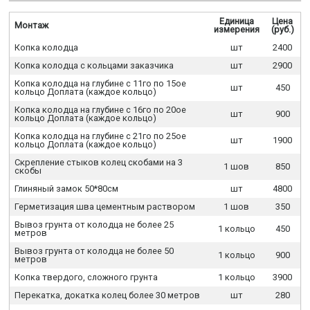
Единица
Цена
Монтаж
измерения
(руб.)
Копка колодца
шт
2400
Копка колодца с кольцами заказчика
шт
2900
Копка колодца на глубине с 11го по 15ое
шт
450
кольцо Доплата (каждое кольцо)
Копка колодца на глубине с 16го по 20ое
шт
900
кольцо Доплата (каждое кольцо)
Копка колодца на глубине с 21го по 25ое
шт
1900
кольцо Доплата (каждое кольцо)
Скрепление стыков колец скобами на 3
1 шов
850
скобы
Глиняный замок 50*80см
шт
4800
Герметизация шва цементным раствором
1 шов
350
Вывоз грунта от колодца не более 25
1 кольцо
450
метров
Вывоз грунта от колодца не более 50
1 кольцо
900
метров
Копка твердого, сложного грунта
1 кольцо
3900
Перекатка, докатка колец более 30 метров
шт
280