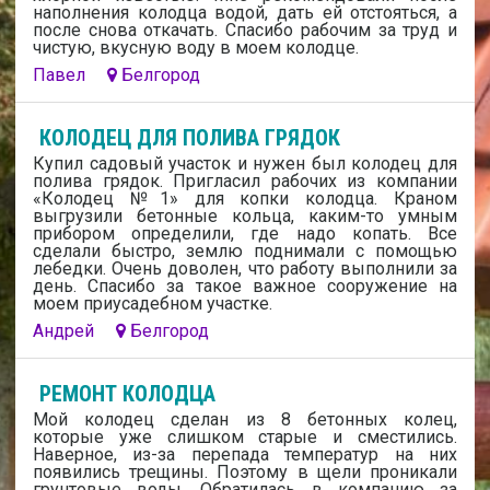
наполнения колодца водой, дать ей отстояться, а
после снова откачать. Спасибо рабочим за труд и
чистую, вкусную воду в моем колодце.
Павел
Белгород
КОЛОДЕЦ ДЛЯ ПОЛИВА ГРЯДОК
Купил садовый участок и нужен был колодец для
полива грядок. Пригласил рабочих из компании
«Колодец №1» для копки колодца. Краном
выгрузили бетонные кольца, каким-то умным
прибором определили, где надо копать. Все
сделали быстро, землю поднимали с помощью
лебедки. Очень доволен, что работу выполнили за
день. Спасибо за такое важное сооружение на
моем приусадебном участке.
Андрей
Белгород
РЕМОНТ КОЛОДЦА
Мой колодец сделан из 8 бетонных колец,
которые уже слишком старые и сместились.
Наверное, из-за перепада температур на них
появились трещины. Поэтому в щели проникали
грунтовые воды. Обратилась в компанию за