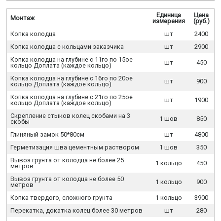
Единица
Цена
Монтаж
измерения
(руб.)
Копка колодца
шт
2400
Копка колодца с кольцами заказчика
шт
2900
Копка колодца на глубине с 11го по 15ое
шт
450
кольцо Доплата (каждое кольцо)
Копка колодца на глубине с 16го по 20ое
шт
900
кольцо Доплата (каждое кольцо)
Копка колодца на глубине с 21го по 25ое
шт
1900
кольцо Доплата (каждое кольцо)
Скрепление стыков колец скобами на 3
1 шов
850
скобы
Глиняный замок 50*80см
шт
4800
Герметизация шва цементным раствором
1 шов
350
Вывоз грунта от колодца не более 25
1 кольцо
450
метров
Вывоз грунта от колодца не более 50
1 кольцо
900
метров
Копка твердого, сложного грунта
1 кольцо
3900
Перекатка, докатка колец более 30 метров
шт
280