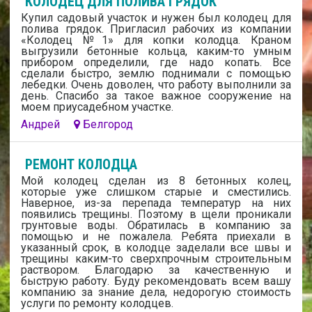
КОЛОДЕЦ ДЛЯ ПОЛИВА ГРЯДОК
Купил садовый участок и нужен был колодец для
полива грядок. Пригласил рабочих из компании
«Колодец №1» для копки колодца. Краном
выгрузили бетонные кольца, каким-то умным
прибором определили, где надо копать. Все
сделали быстро, землю поднимали с помощью
лебедки. Очень доволен, что работу выполнили за
день. Спасибо за такое важное сооружение на
моем приусадебном участке.
Андрей
Белгород
РЕМОНТ КОЛОДЦА
Мой колодец сделан из 8 бетонных колец,
которые уже слишком старые и сместились.
Наверное, из-за перепада температур на них
появились трещины. Поэтому в щели проникали
грунтовые воды. Обратилась в компанию за
помощью и не пожалела. Ребята приехали в
указанный срок, в колодце заделали все швы и
трещины каким-то сверхпрочным строительным
раствором. Благодарю за качественную и
быструю работу. Буду рекомендовать всем вашу
компанию за знание дела, недорогую стоимость
услуги по ремонту колодцев.