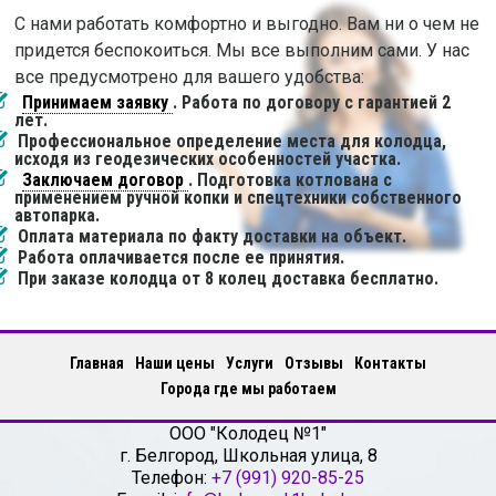
С нами работать комфортно и выгодно. Вам ни о чем не
придется беспокоиться. Мы все выполним сами. У нас
все предусмотрено для вашего удобства:
Принимаем заявку
. Работа по договору с гарантией 2
лет.
Профессиональное определение места для колодца,
исходя из геодезических особенностей участка.
Заключаем договор
. Подготовка котлована с
применением ручной копки и спецтехники собственного
автопарка.
Оплата материала по факту доставки на объект.
Работа оплачивается после ее принятия.
При заказе колодца от 8 колец доставка бесплатно.
Главная
Наши цены
Услуги
Отзывы
Контакты
Города где мы работаем
ООО "Колодец №1"
г.
Белгород
,
Школьная улица, 8
Телефон:
+7 (991) 920-85-25