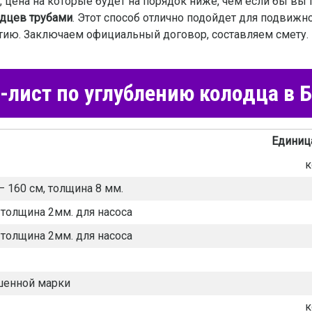
 цена на которые будет на порядок ниже, чем если бы вы 
одцев трубами
. Этот способ отлично подойдет для подвижн
ию. Заключаем официальный договор, составляем смету. 
лист по углублению колодца в 
Единиц
к
 – 160 cм, толщина 8 мм.
, толщина 2мм. для насоса
, толщина 2мм. для насоса
шенной марки
к