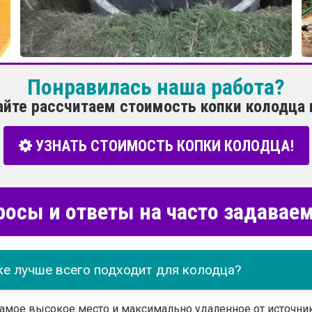
Понравилась наша работа?
айте рассчитаем стоимость копки колодца 
УЗНАТЬ СТОИМОСТЬ КОПКИ КОЛОДЦА!
росы и ответы на часто задава
ке лучше всего подходит для колодца?
самое высокое место и максимально удаленное от источн