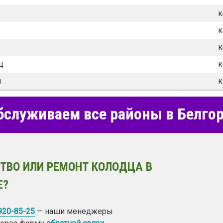
к
к
к
ц
к
й
к
служиваем все районы в Белго
ТВО ИЛИ РЕМОНТ КОЛОДЦА В
Е?
 920-85-25
— наши менеджеры