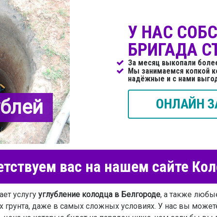
У НАС СОБ
БРИГАДА С
За месяц выкопали боле
Мы занимаемся копкой к
надёжные и с нами выго
ублей
ОНЛАЙН З
тствуем вас на нашем сайте Ко
ает услугу
углубление колодца в Белгороде
, а также люб
ах грунта, даже в самых сложных условиях. У нас вы может