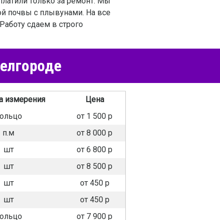
платили только за ремонт. Мы
ой почвы с плывунами. На все
Работу сдаем в строго
Белгороде
а измерения
Цена
ольцо
от 1 500 р
п.м
от 8 000 р
шт
от 6 800 р
шт
от 8 500 р
шт
от 450 р
шт
от 450 р
ольцо
от 7 900 р