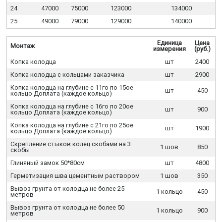
24
47000
75000
123000
134000
25
49000
79000
129000
140000
Единица
Цена
Монтаж
измерения
(руб.)
Копка колодца
шт
2400
Копка колодца с кольцами заказчика
шт
2900
Копка колодца на глубине с 11го по 15ое
шт
450
кольцо Доплата (каждое кольцо)
Копка колодца на глубине с 16го по 20ое
шт
900
кольцо Доплата (каждое кольцо)
Копка колодца на глубине с 21го по 25ое
шт
1900
кольцо Доплата (каждое кольцо)
Скрепление стыков колец скобами на 3
1 шов
850
скобы
Глиняный замок 50*80см
шт
4800
Герметизация шва цементным раствором
1 шов
350
Вывоз грунта от колодца не более 25
1 кольцо
450
метров
Вывоз грунта от колодца не более 50
1 кольцо
900
метров