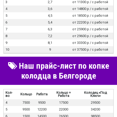
3
2,7
от 11300 р / c работой
4
3,6
от 14800 р / c работой
5
4,5
от 18500 р / c работой
6
5,4
от 22200 р / c работой
7
6,3
от 25900 р / c работой
8
7,2
от 29600 р / c работой
9
8,1
от 33300 р / c работой
10
9
от 37500 р / c работой
Наш прайс-лист по копке
колодца в Белгороде
Кол-
Кольцо +
Колодец «Под
Кольцо
Работа
во
Работа
Ключ»
4
7500
9500
17500
29500
5
9500
12200
22000
34200
6
1500
14500
26500
98500