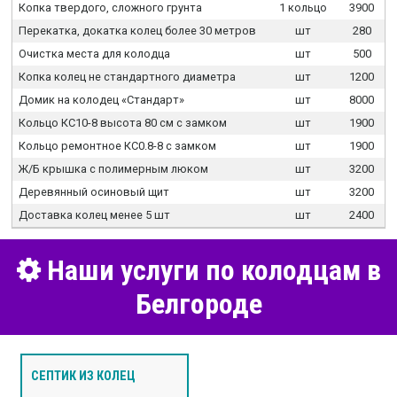
Копка твердого, сложного грунта
1 кольцо
3900
Перекатка, докатка колец более 30 метров
шт
280
Очистка места для колодца
шт
500
Копка колец не стандартного диаметра
шт
1200
Домик на колодец «Стандарт»
шт
8000
Кольцо КС10-8 высота 80 см с замком
шт
1900
Кольцо ремонтное КС0.8-8 с замком
шт
1900
Ж/Б крышка с полимерным люком
шт
3200
Деревянный осиновый щит
шт
3200
Доставка колец менее 5 шт
шт
2400
Наши услуги по колодцам в
Белгороде
СЕПТИК ИЗ КОЛЕЦ