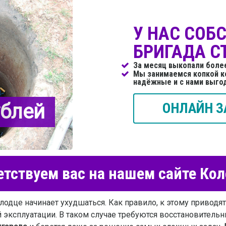
У НАС СОБ
БРИГАДА С
За месяц выкопали боле
Мы занимаемся копкой к
надёжные и с нами выго
ублей
ОНЛАЙН З
тствуем вас на нашем сайте Ко
лодце начинает ухудшаться. Как правило, к этому приводя
й эксплуатации. В таком случае требуются восстановитель